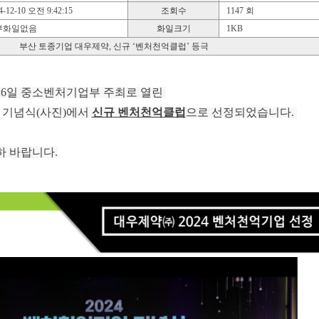
-12-10 오전 9:42:15
조회수
1147 회
화일없음
화일크기
1KB
부산 토종기업 대우제약, 신규 ‘벤처천억클럽’ 등극
26일 중소벤처기업부 주최로 열린
’ 기념식
(사진)에서
신규 벤처천억클럽
으로 선정되었습니다.
하 바랍니다.