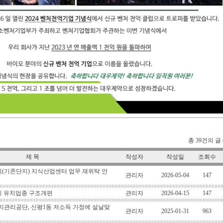
총 39건의 글 (
제 목
작성자
작성일
조회수
(기존단지) 지식산업센터 업무 재위탁 안
관리자
2026-05-04
147
 유치업종 구조개편
관리자
2026-04-15
147
관리공단, 신평1동 저소득 가정에 설날맞
관리자
2025-01-31
963