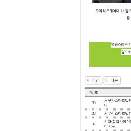
번 호
서부산스마트밸리
39
내
38
서부산스마트밸리
신평·장림산업단지
37
이 지원