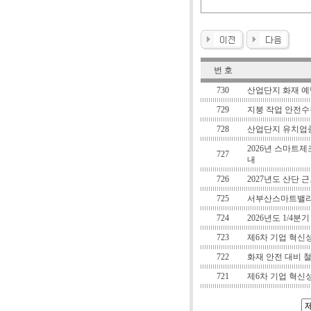
번 호
730
산업단지 화재 예
729
지붕 작업 안전수
728
산업단지 유치업종
2026년 스마트
727
내
726
2027년도 산단
725
서부산스마트밸리
724
2026년도 1/4
723
제6차 기업 혁신
722
화재 안전 대비 
721
제6차 기업 혁신